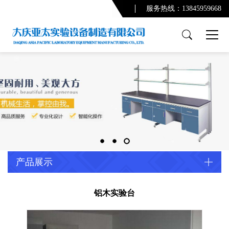
服务热线：13845959668
产品展示
PCR实验室
实验台系列
通风柜系列
功能柜系列
实验室配套产品
通风及废气处理系统
产品展示
净化系统及配套设备
配套产品
铝木实验台
实验室规划设计